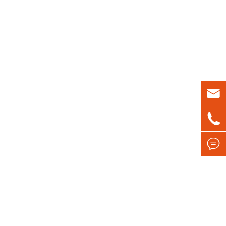


