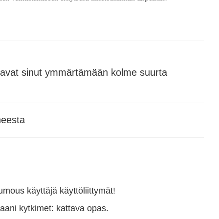
ottavat sinut ymmärtämään kolme suurta
neesta
ous käyttäjä käyttöliittymät!
ani kytkimet: kattava opas.