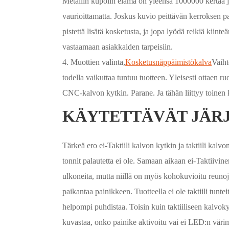
Metallin kupolin elämä on yleensä 1000000 kertaa ja
vaurioittamatta. Joskus kuvio peittävän kerroksen pa
pistettä lisätä kosketusta, ja jopa lyödä reikiä kiint
vastaamaan asiakkaiden tarpeisiin.
4. Muottien valinta,
Kosketusnäppäimistökalva
Vaiht
todella vaikuttaa tuntuu tuotteen. Yleisesti ottaen
CNC-kalvon kytkin. Parane. Ja tähän liittyy toinen 
KÄYTETTÄVÄT JÄR
Tärkeä ero ei-Taktiili kalvon kytkin ja taktiili kalv
tonnit palautetta ei ole. Samaan aikaan ei-Taktiivin
ulkoneita, mutta niillä on myös kohokuvioitu reunoj
paikantaa painikkeen. Tuotteella ei ole taktiili tunte
helpompi puhdistaa. Toisin kuin taktiiliseen kalvok
kuvastaa, onko painike aktivoitu vai ei LED:n väri