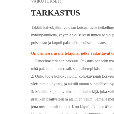
VAIKUTUKSET:
TARKASTUS
Taktiili kalvokytkin voidaan kutsua myös hetkellinen
kytkinpainiketta, käyttäjä voi selvästi tuntea napi
poistetaan ja kupoli palaa alkuperäiseen tilaansa, pi
On olemassa useita tekijöitä, jotka vaikuttavat ta
1. Paneelimateriaalin paksuus: Paksuus paneelin mate
mitä paksumpi materiaali, sitä pahempi käsi tuntuu. 
2. Onko tuote kohokuviointi, kohokuviointi korke
yleisimmin käytetty, ja taktiili tuntuu suhteellisen hy
3. Metallin kupolin voima on tärkeä tekijä, joka vaik
grafiikan päällysteen ja alalinjan väliin. Samalla me
jotta metallikuoli ei liiku. Kun käyttäjä kuulee äänen,