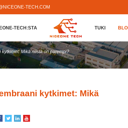
@NICEONE-TECH.COM
EONE-TECH:STA
TUKI
BLO
i kytkimet: Mikä niistä on parempi?
 membraani kytkimet: Mikä