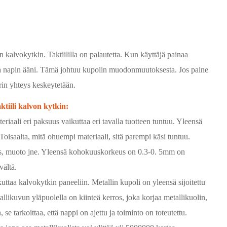
 kalvokytkin. Taktiililla on palautetta. Kun käyttäjä painaa
n ja napin ääni. Tämä johtuu kupolin muodonmuutoksesta. Jos paine
irin yhteys keskeytetään.
ktiili kalvon kytkin:
riaali eri paksuus vaikuttaa eri tavalla tuotteen tuntuu. Yleensä
Toisaalta, mitä ohuempi materiaali, sitä parempi käsi tuntuu.
us, muoto jne. Yleensä kohokuuskorkeus on 0.3-0. 5mm on
vältä.
uttaa kalvokytkin paneeliin. Metallin kupoli on yleensä sijoitettu
tallikuvun yläpuolella on kiinteä kerros, joka korjaa metallikuolin,
 se tarkoittaa, että nappi on ajettu ja toiminto on toteutettu.