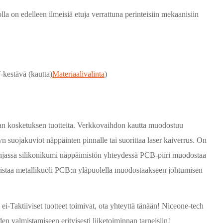
a on edelleen ilmeisiä etuja verrattuna perinteisiin mekaanisiin
kestävä (kautta)
Materiaalivalinta
)
n kosketuksen tuotteita. Verkkovaihdon kautta muodostuu
yn suojakuviot näppäinten pinnalle tai suorittaa laser kaiverrus. On
pohjassa silikonikumi näppäimistön yhteydessä PCB-piiri muodostaa
uristaa metallikuoli PCB:n yläpuolella muodostaakseen johtumisen
ja ei-Taktiiviset tuotteet toimivat, ota yhteyttä tänään! Niceone-tech
en valmistamiseen erityisesti liiketoiminnan tarpeisiin!