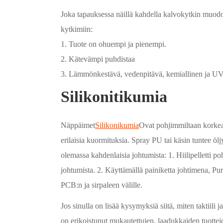
Joka tapauksessa näillä kahdella kalvokytkin muodoll
kytkimiin:
1. Tuote on ohuempi ja pienempi.
2. Kätevämpi puhdistaa
3. Lämmönkestävä, vedenpitävä, kemiallinen ja UV-
Silikonitikumia
Näppäimet
Silikonikumia
Ovat pohjimmiltaan korkea
erilaisia kuormituksia. Spray PU tai käsin tuntee ölj
olemassa kahdenlaisia johtumista: 1. Hiilipelletti 
johtumista. 2. Käyttämällä painiketta johtimena, P
PCB:n ja sirpaleen välille.
Jos sinulla on lisää kysymyksiä siitä, miten taktiili 
on erikoistunut mukautettujen, laadukkaiden tuotteid