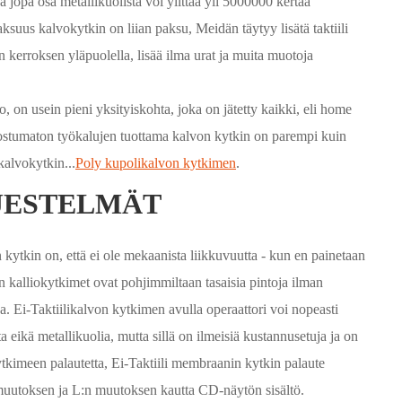
 jopa osa metallikuolista voi ylittää yli 5000000 kertaa
ksuus kalvokytkin on liian paksu, Meidän täytyy lisätä taktiili
eän kerroksen yläpuolella, lisää ilma urat ja muita muotoja
o, on usein pieni yksityiskohta, joka on jätetty kaikki, eli home
 ruostumaton työkalujen tuottama kalvon kytkin on parempi kuin
kalvokytkin...
Poly kupolikalvon kytkimen
.
JESTELMÄT
on kytkin on, että ei ole mekaanista liikkuvuutta - kun en painetaan
en kalliokytkimet ovat pohjimmiltaan tasaisia pintoja ilman
a. Ei-Taktiilikalvon kytkimen avulla operaattori voi nopeasti
ita eikä metallikuolia, mutta sillä on ilmeisiä kustannusetuja ja on
ytkimeen palautetta, Ei-Taktiili membraanin kytkin palaute
muutoksen ja L:n muutoksen kautta CD-näytön sisältö.