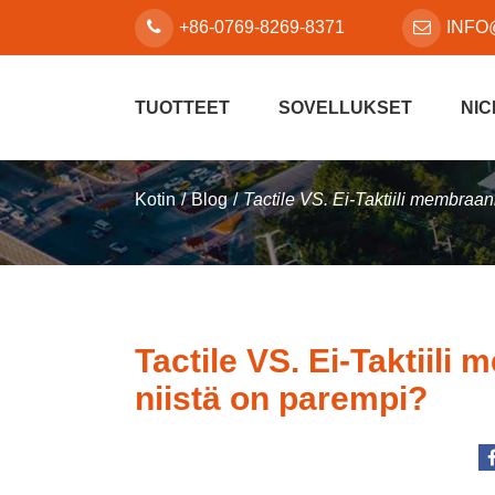
+86-0769-8269-8371
INFO
TUOTTEET
SOVELLUKSET
NIC
Kotin
Blog
Tactile VS. Ei-Taktiili membraan
Tactile VS. Ei-Taktiili
niistä on parempi?