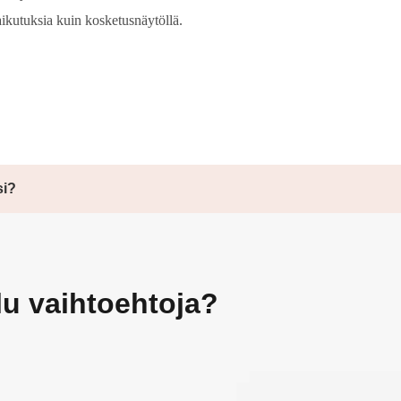
aikutuksia kuin kosketusnäytöllä.
si?
lu vaihtoehtoja?