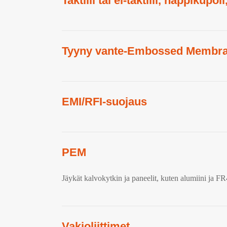
Taktiili tai ei-taktiili, nappikup
Tyyny vante-Embossed Membraan
EMI/RFI-suojaus
PEM
Jäykät kalvokytkin ja paneelit, kuten alumiini ja F
Vakioliittimet