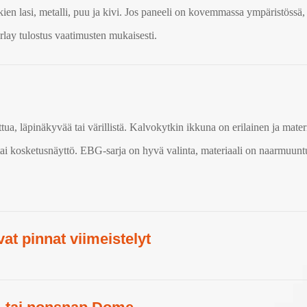
en lasi, metalli, puu ja kivi. Jos paneeli on kovemmassa ympäristössä,
erlay tulostus vaatimusten mukaisesti.
tua, läpinäkyvää tai värillistä. Kalvokytkin ikkuna on erilainen ja mat
 tai kosketusnäyttö. EBG-sarja on hyvä valinta, materiaali on naarmuunt
vat pinnat viimeistelyt