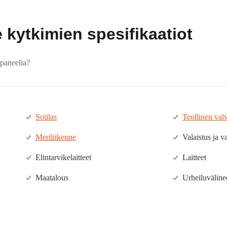
 kytkimien spesifikaatiot
npaneelia?
Sotilas
Teollinen val
Meriliikenne
Valaistus ja v
Elintarvikelaitteet
Laitteet
Maatalous
Urheiluväline