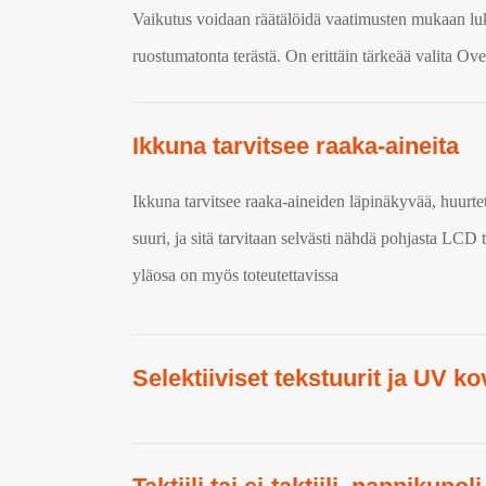
Vaikutus voidaan räätälöidä vaatimusten mukaan luki
ruostumatonta terästä. On erittäin tärkeää valita Ov
Ikkuna tarvitsee raaka-aineita
Ikkuna tarvitsee raaka-aineiden läpinäkyvää, huurtet
suuri, ja sitä tarvitaan selvästi nähdä pohjasta LCD
yläosa on myös toteutettavissa
Selektiiviset tekstuurit ja UV ko