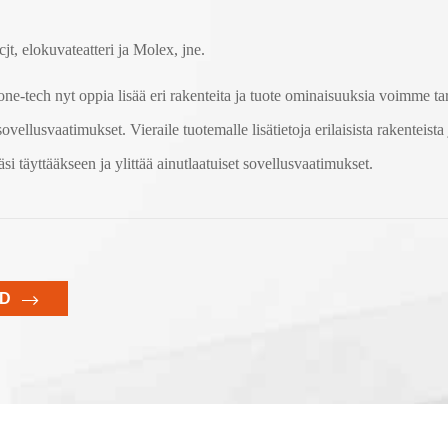
cjt, elokuvateatteri ja Molex, jne.
ne-tech nyt oppia lisää eri rakenteita ja tuote ominaisuuksia voimme ta
 sovellusvaatimukset. Vieraile tuotemalle lisätietoja erilaisista rakenteist
 täyttääkseen ja ylittää ainutlaatuiset sovellusvaatimukset.
RD