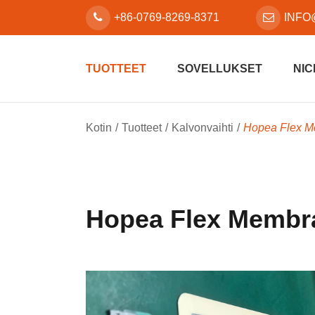
+86-0769-8269-8371
INFO
TUOTTEET
SOVELLUKSET
NIC
Kotin
Tuotteet
Kalvonvaihti
Hopea Flex M
Hopea Flex Membr