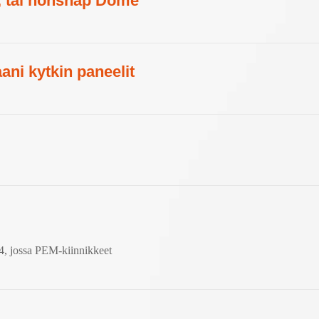
oli, tai nonsnap Dome
i kytkin paneelit
R4, jossa PEM-kiinnikkeet