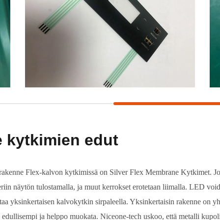
 kytkimien edut
 rakenne Flex-kalvon kytkimissä on Silver Flex Membrane Kytkimet. Joh
riin näytön tulostamalla, ja muut kerrokset erotetaan liimalla. LED void
aa yksinkertaisen kalvokytkin sirpaleella. Yksinkertaisin rakenne on y
n edullisempi ja helppo muokata. Niceone-tech uskoo, että metalli kupo