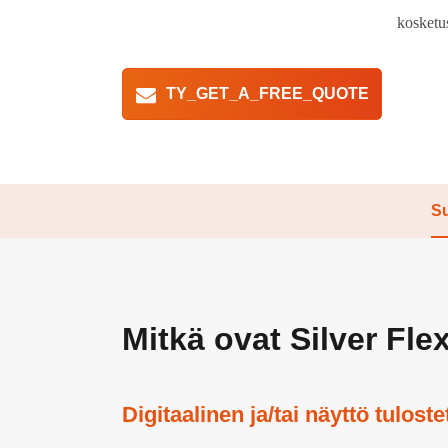
kosketus
TY_GET_A_FREE_QUOTE
Su
Mitkä ovat Silver Fl
Digitaalinen ja/tai näyttö tulost