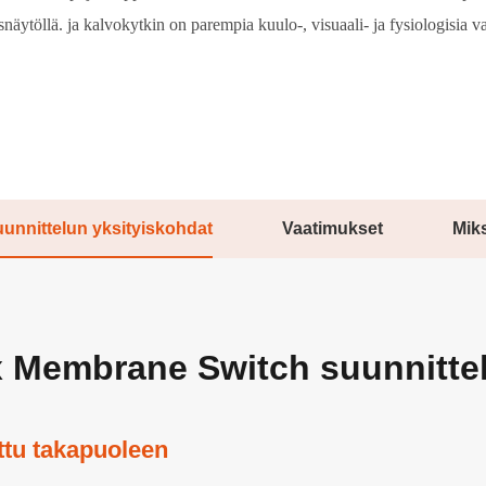
näytöllä. ja kalvokytkin on parempia kuulo-, visuaali- ja fysiologisia v
unnittelun yksityiskohdat
Vaatimukset
Mik
ex Membrane Switch suunnitte
ettu takapuoleen