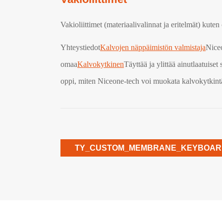
Vakioliittimet (materiaalivalinnat ja eritelmät) kuten 
Yhteystiedot
Kalvojen näppäimistön valmistaja
Niceo
omaa
Kalvokytkinen
Täyttää ja ylittää ainutlaatuiset
oppi, miten Niceone-tech voi muokata kalvokytkintäsi
TY_CUSTOM_MEMBRANE_KEYBOA