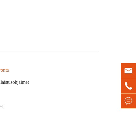

vonta
alaistusohjaimet


et