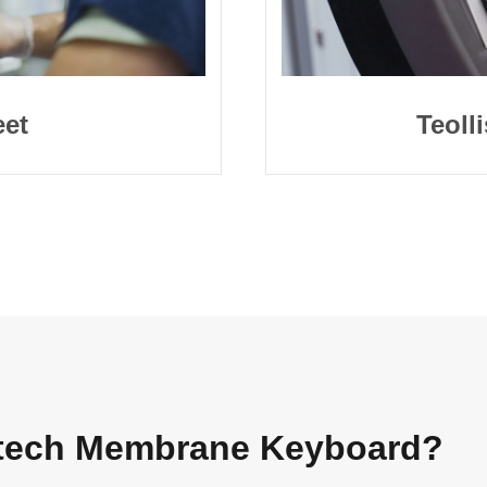
eet
Teoll
e-tech Membrane Keyboard?