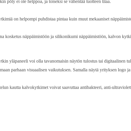
in pöly ei ole helppoa, ja toiseksi se vähentää tuotteen tilaa.
tkimiä on helpompi puhdistaa pintaa kuin muut mekaaniset näppäimist
una kosketus näppäimistöön ja silikonikumi näppäimistöön, kalvon kytki
kin yläpaneeli voi olla tavanomaisin näytön tulostus tai digitaalinen tu
amaan parhaan visuaalisen vaikutuksen. Samalla näytä yrityksen logo ja
elun kautta kalvokytkimet voivat saavuttaa antibakteeri, anti-ultraviolet