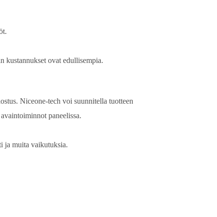
öt.
n kustannukset ovat edullisempia.
lostus. Niceone-tech voi suunnitella tuotteen
 avaintoiminnot paneelissa.
ti ja muita vaikutuksia.