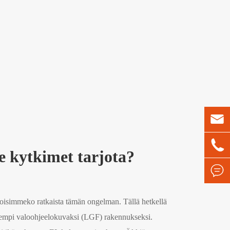


e kytkimet tarjota?

 voisimmeko ratkaista tämän ongelman. Tällä hetkellä
uudempi valoohjeelokuvaksi (LGF) rakennukseksi.