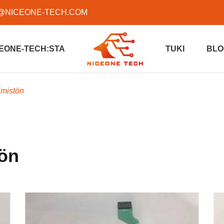
@NICEONE-TECH.COM
EONE-TECH:STA
TUKI
BLO
imistön
ön