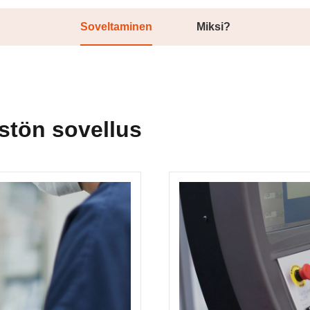
Soveltaminen
Miksi?
tön sovellus