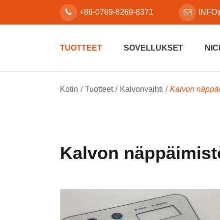
+86-0769-8269-8371
INFO
TUOTTEET
SOVELLUKSET
NIC
Kotin
Tuotteet
Kalvonvaihti
Kalvon näppä
Kalvon näppäimist