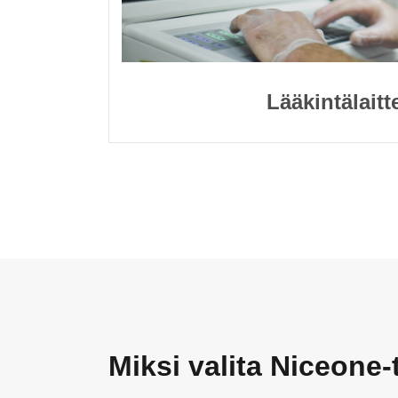
Lääkintälaitt
Miksi valita Niceon