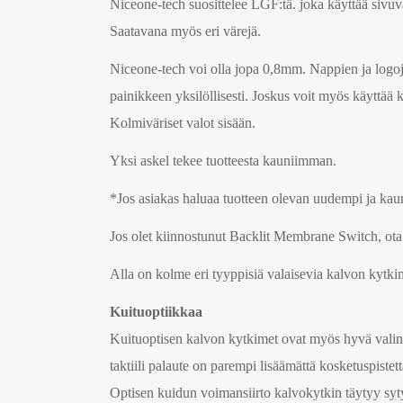
Niceone-tech suosittelee LGF:tä. joka käyttää sivuv
Saatavana myös eri värejä.
Niceone-tech voi olla jopa 0,8mm. Nappien ja logo
painikkeen yksilöllisesti. Joskus voit myös käyttää 
Kolmiväriset valot sisään.
Yksi askel tekee tuotteesta kauniimman.
*Jos asiakas haluaa tuotteen olevan uudempi ja k
Jos olet kiinnostunut Backlit Membrane Switch, ota
Alla on kolme eri tyyppisiä valaisevia kalvon kytki
Kuituoptiikkaa
Kuituoptisen kalvon kytkimet ovat myös hyvä valinta
taktiili palaute on parempi lisäämättä kosketuspiste
Optisen kuidun voimansiirto kalvokytkin täytyy syty