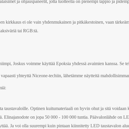
alaisimet ja ohjauspaneelit, jotta tuotteella on pienempi tappio ja pide
jen kirkkaus ei ole vain yhdenmukainen ja pitkäkestoinen, vaan tärke
kaksiväriä tai RGB:tä.
auniimpi, Joskus voimme käyttää Epoksia yhdessä avaimien kanssa. Se 
 vapaasti yhteyttä Niceone-techiin, lähetämme näytteitä mahdollisimma
miä:
 taustavaloille. Optinen kuitumateriaali on hyvin ohut ja sitä voidaan
ttä. Elinajanodote on jopa 50 000 - 100 000 tuntia. Päävalonlähde on LE
ttää. Ja voi olla suurempi kuin pintaan kiinnitetty LED taustavalon alu