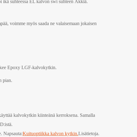
mpi ikä suhteessa EL kalvon swi suhteen Äkkiä.
ämpää, voimme myös saada ne valaisemaan jokaisen
tekee Epoxy LGF-kalvokytkin.
n pian.
 käyttää kalvokytkin kiinteänä kerroksena. Samalla
D:istä.
e. Napsauta:
Kuituoptiikka kalvon kytkin.
Lisätietoja.