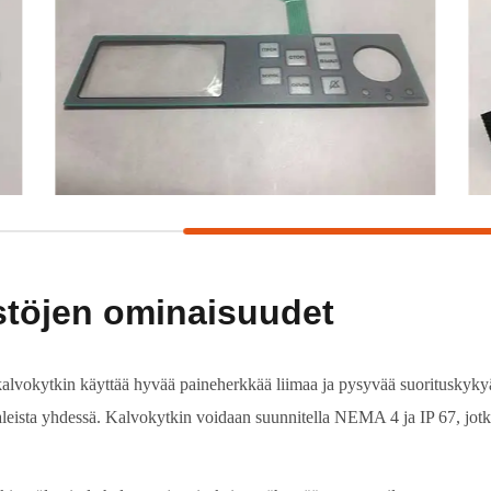
töjen ominaisuudet
alvokytkin käyttää hyvää paineherkkää liimaa ja pysyvää suorituskykyä
leista yhdessä. Kalvokytkin voidaan suunnitella NEMA 4 ja IP 67, jotku