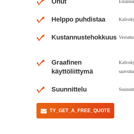
Ohut
Ensinnäk
Helppo puhdistaa
Kalvoky
Kustannustehokkuus
Verratt
Graafinen
Kalvokyt
käyttöliittymä
saavutt
Suunnittelu
Suunnitt
TY_GET_A_FREE_QUOTE