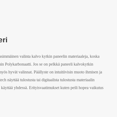
eri
nsimmäinen valinta kalvo kytkin paneelin materiaaleja, koska
n Polykarbonaatti. Jos se on pelkkä paneeli kalvokytkin
myös hyvät valinnat. Päällyste on intuitiivisin muoto ihmisen ja
ch näyttää tulostusta tai digitaalista tulostusta materiaalin
 käyttää yhdessä. Erityisvaatimukset kuten peili hopea vaikutus