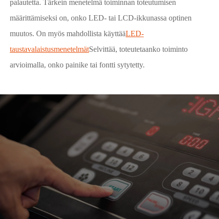
palautetta. Tärkein menetelmä toiminnan toteutumisen
määrittämiseksi on, onko LED- tai LCD-ikkunassa optinen
muutos. On myös mahdollista käyttää
LED-
taustavalaistusmenetelmät
Selvittää, toteutetaanko toiminto
arvioimalla, onko painike tai fontti sytytetty.