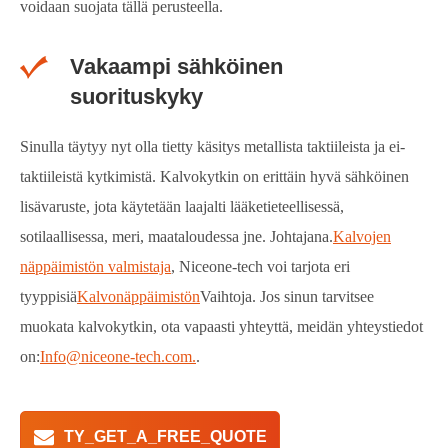
voidaan suojata tällä perusteella.
Vakaampi sähköinen
suorituskyky
Sinulla täytyy nyt olla tietty käsitys metallista taktiileista ja ei-
taktiileistä kytkimistä. Kalvokytkin on erittäin hyvä sähköinen
lisävaruste, jota käytetään laajalti lääketieteellisessä,
sotilaallisessa, meri, maataloudessa jne. Johtajana.
Kalvojen
näppäimistön valmistaja
, Niceone-tech voi tarjota eri
tyyppisiä
Kalvonäppäimistön
Vaihtoja. Jos sinun tarvitsee
muokata kalvokytkin, ota vapaasti yhteyttä, meidän yhteystiedot
on:
Info@niceone-tech.com.
.
TY_GET_A_FREE_QUOTE