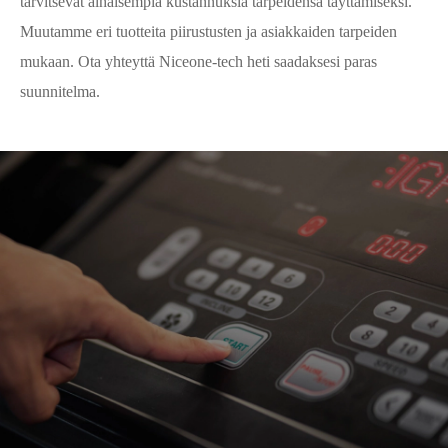
tarvitsevat alhaisempia kustannuksia tarpeidensa täyttämiseksi.
Muutamme eri tuotteita piirustusten ja asiakkaiden tarpeiden
mukaan. Ota yhteyttä Niceone-tech heti saadaksesi paras
suunnitelma.