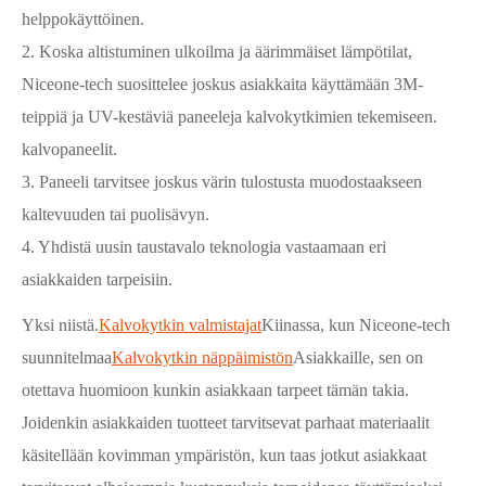
helppokäyttöinen.
2. Koska altistuminen ulkoilma ja äärimmäiset lämpötilat,
Niceone-tech suosittelee joskus asiakkaita käyttämään 3M-
teippiä ja UV-kestäviä paneeleja kalvokytkimien tekemiseen.
kalvopaneelit.
3. Paneeli tarvitsee joskus värin tulostusta muodostaakseen
kaltevuuden tai puolisävyn.
4. Yhdistä uusin taustavalo teknologia vastaamaan eri
asiakkaiden tarpeisiin.
Yksi niistä.
Kalvokytkin valmistajat
Kiinassa, kun Niceone-tech
suunnitelmaa
Kalvokytkin näppäimistön
Asiakkaille, sen on
otettava huomioon kunkin asiakkaan tarpeet tämän takia.
Joidenkin asiakkaiden tuotteet tarvitsevat parhaat materiaalit
käsitellään kovimman ympäristön, kun taas jotkut asiakkaat