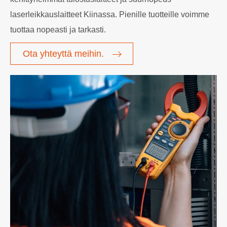
laserleikkauslaitteet Kiinassa. Pienille tuotteille voimme
tuottaa nopeasti ja tarkasti.
Ota yhteyttä meihin.