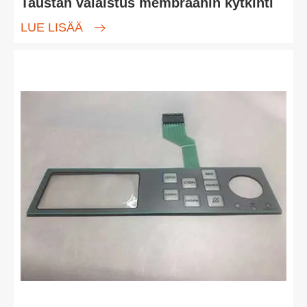
Taustan valaistus membraanin kytkinti
LUE LISÄÄ