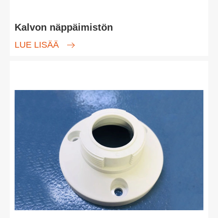
Kalvon näppäimistön
LUE LISÄÄ