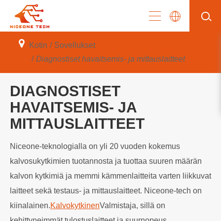
Kotin
Sovellukset
Diagnostiset havaitsemis- ja mittauslaitteet
DIAGNOSTISET
HAVAITSEMIS- JA
MITTAUSLAITTEET
Niceone-teknologialla on yli 20 vuoden kokemus
kalvosukytkimien tuotannosta ja tuottaa suuren määrän
kalvon kytkimiä ja memmi kämmenlaitteita varten liikkuvat
laitteet sekä testaus- ja mittauslaitteet. Niceone-tech on
kiinalainen.
Kalvokytkinen
Valmistaja, sillä on
kehittyneimmät tulostuslaitteet ja suurnopeus