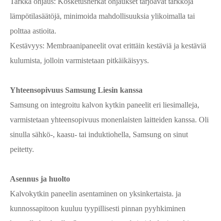
Tarkka ohjaus: Kosketusherkät ohjaukset tarjoavat tarkkoja
lämpötilasäätöjä, minimoida mahdollisuuksia ylikoimalla tai
polttaa astioita.
Kestävyys: Membraanipaneelit ovat erittäin kestäviä ja kestäviä
kulumista, jolloin varmistetaan pitkäikäisyys.
Yhteensopivuus Samsung Liesin kanssa
Samsung on integroitu kalvon kytkin paneelit eri liesimalleja,
varmistetaan yhteensopivuus monenlaisten laitteiden kanssa. Oli
sinulla sähkö-, kaasu- tai induktiohella, Samsung on sinut
peitetty.
Asennus ja huolto
Kalvokytkin paneelin asentaminen on yksinkertaista. ja
kunnossapitoon kuuluu tyypillisesti pinnan pyyhkiminen