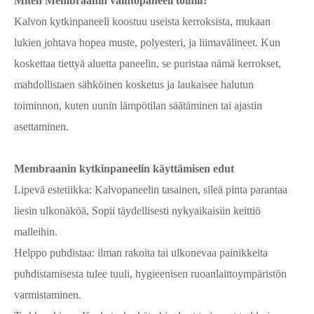
Miten Membraanin vaihtopaneeli toimii?
Kalvon kytkinpaneeli koostuu useista kerroksista, mukaan
lukien johtava hopea muste, polyesteri, ja liimavälineet. Kun
koskettaa tiettyä aluetta paneelin, se puristaa nämä kerrokset,
mahdollistaen sähköinen kosketus ja laukaisee halutun
toiminnon, kuten uunin lämpötilan säätäminen tai ajastin
asettaminen.
Membraanin kytkinpaneelin käyttämisen edut
Lipevä estetiikka: Kalvopaneelin tasainen, sileä pinta parantaa
liesin ulkonäköä, Sopii täydellisesti nykyaikaisiin keittiö
malleihin.
Helppo puhdistaa: ilman rakoita tai ulkonevaa painikkeita
puhdistamisesta tulee tuuli, hygieenisen ruoanlaittoympäristön
varmistaminen.