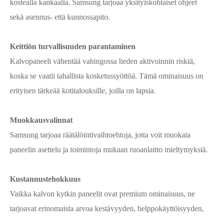
kostealla kankaalla. Samsung tarjoaa yksityiskohtaiset ohjeet
sekä asennus- että kunnossapito.
Keittiön turvallisuuden parantaminen
Kalvopaneeli vähentää vahingossa lieden aktivoinnin riskiä,
koska se vaatii tahallista kosketussyöttöä. Tämä ominaisuus on
erityisen tärkeää kotitalouksille, joilla on lapsia.
Muokkausvalinnat
Samsung tarjoaa räätälöintivaihtoehtoja, jotta voit muokata
paneelin asettelu ja toimintoja mukaan ruoanlaitto mieltymyksiä.
Kustannustehokkuus
Vaikka kalvon kytkin paneelit ovat premium ominaisuus, ne
tarjoavat erinomaista arvoa kestävyyden, helppokäyttöisyyden,