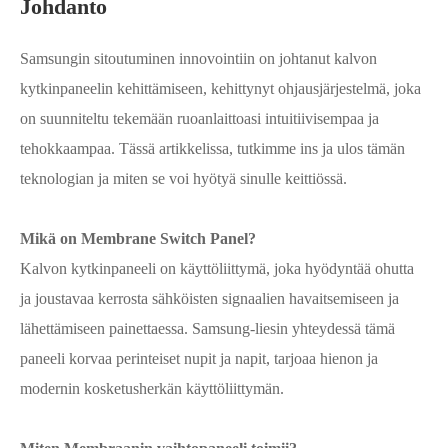
Johdanto
Samsungin sitoutuminen innovointiin on johtanut kalvon
kytkinpaneelin kehittämiseen, kehittynyt ohjausjärjestelmä, joka
on suunniteltu tekemään ruoanlaittoasi intuitiivisempaa ja
tehokkaampaa. Tässä artikkelissa, tutkimme ins ja ulos tämän
teknologian ja miten se voi hyötyä sinulle keittiössä.
Mikä on Membrane Switch Panel?
Kalvon kytkinpaneeli on käyttöliittymä, joka hyödyntää ohutta
ja joustavaa kerrosta sähköisten signaalien havaitsemiseen ja
lähettämiseen painettaessa. Samsung-liesin yhteydessä tämä
paneeli korvaa perinteiset nupit ja napit, tarjoaa hienon ja
modernin kosketusherkän käyttöliittymän.