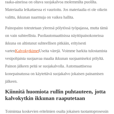
raaka-aineissa on oltava suojakalvoa molemmilta puolilta.
Materiaalia leikattaessa ei vaurioitu. Jos materiaalia ei ole oikein
valittu, ikkunan naarmuja on vaikea hallita.
Painopaino toteutetaan yleensä pölytössä työpajassa, mutta tämä
on vain suhteellista. Puoliautomaattisissa näyttöpainokoneissa
ikkuna on altistunut suhteellisen pitkään, erityisesti
varten
Kalvokytkimet
Useita värejä. Voimme harkita tulostamista
vesipohjaista suojaavaa maalia ikkunan suojaamiseksi pölyltä.
Painon jälkeen peitä se suojakalvolla. Automaattisessa
konepainatussa on käytettävä suojakalvo jokaisen painamisen
jälkeen.
Kiinnitä huomiota rullin puhtauteen, jotta
kalvokytkin ikkunan raaputetaan
Toimintaa koskevien eritelmien osalta jokaisen tuotantoprosessin