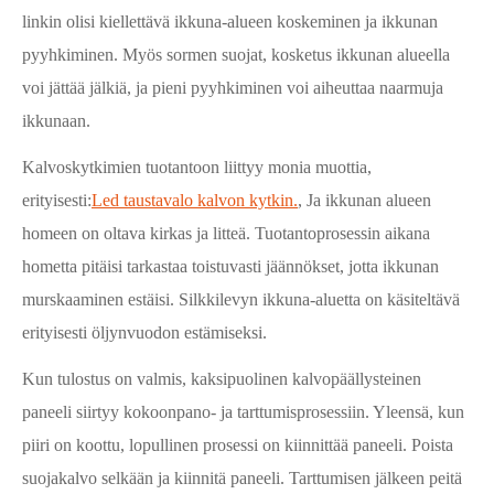
linkin olisi kiellettävä ikkuna-alueen koskeminen ja ikkunan
pyyhkiminen. Myös sormen suojat, kosketus ikkunan alueella
voi jättää jälkiä, ja pieni pyyhkiminen voi aiheuttaa naarmuja
ikkunaan.
Kalvoskytkimien tuotantoon liittyy monia muottia,
erityisesti:
Led taustavalo kalvon kytkin.
, Ja ikkunan alueen
homeen on oltava kirkas ja litteä. Tuotantoprosessin aikana
hometta pitäisi tarkastaa toistuvasti jäännökset, jotta ikkunan
murskaaminen estäisi. Silkkilevyn ikkuna-aluetta on käsiteltävä
erityisesti öljynvuodon estämiseksi.
Kun tulostus on valmis, kaksipuolinen kalvopäällysteinen
paneeli siirtyy kokoonpano- ja tarttumisprosessiin. Yleensä, kun
piiri on koottu, lopullinen prosessi on kiinnittää paneeli. Poista
suojakalvo selkään ja kiinnitä paneeli. Tarttumisen jälkeen peitä