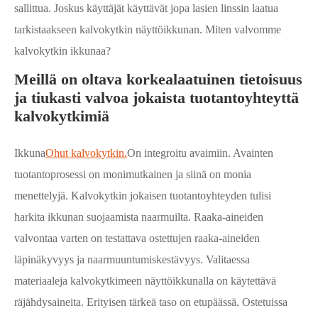
sallittua. Joskus käyttäjät käyttävät jopa lasien linssin laatua
tarkistaakseen kalvokytkin näyttöikkunan. Miten valvomme
kalvokytkin ikkunaa?
Meillä on oltava korkealaatuinen tietoisuus
ja tiukasti valvoa jokaista tuotantoyhteyttä
kalvokytkimiä
Ikkuna
Ohut kalvokytkin.
On integroitu avaimiin. Avainten
tuotantoprosessi on monimutkainen ja siinä on monia
menettelyjä. Kalvokytkin jokaisen tuotantoyhteyden tulisi
harkita ikkunan suojaamista naarmuilta. Raaka-aineiden
valvontaa varten on testattava ostettujen raaka-aineiden
läpinäkyvyys ja naarmuuntumiskestävyys. Valitaessa
materiaaleja kalvokytkimeen näyttöikkunalla on käytettävä
räjähdysaineita. Erityisen tärkeä taso on etupäässä. Ostetuissa